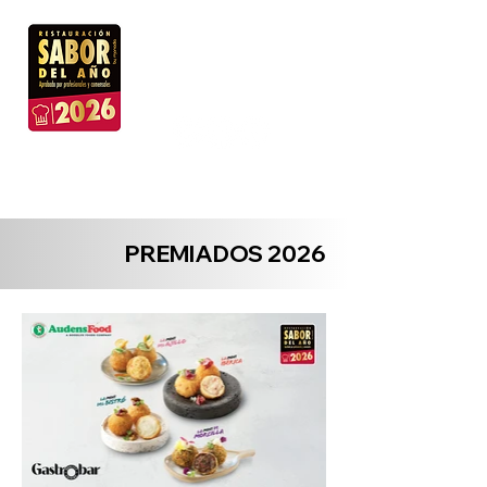
➔ ¡Síguenos en nuestros
canales!
¡Formamos parte del Club! ➔
PREMIADOS 2026